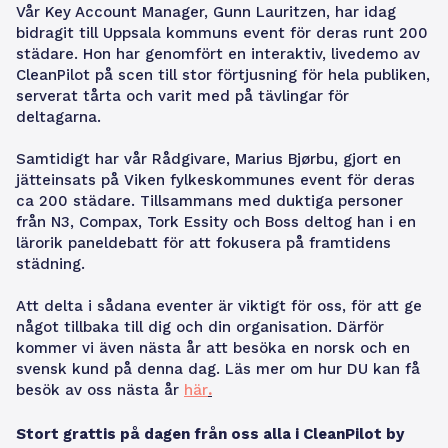
Vår Key Account Manager, Gunn Lauritzen, har idag
bidragit till Uppsala kommuns event för deras runt 200
städare. Hon har genomfört en interaktiv, livedemo av
CleanPilot på scen till stor förtjusning för hela publiken,
serverat tårta och varit med på tävlingar för
deltagarna.
Samtidigt har vår Rådgivare, Marius Bjørbu, gjort en
jätteinsats på Viken fylkeskommunes event för deras
ca 200 städare. Tillsammans med duktiga personer
från N3, Compax, Tork Essity och Boss deltog han i en
lärorik paneldebatt för att fokusera på framtidens
städning.
Att delta i sådana eventer är viktigt för oss, för att ge
något tillbaka till dig och din organisation. Därför
kommer vi även nästa år att besöka en norsk och en
svensk kund på denna dag. Läs mer om hur DU kan få
besök av oss nästa år
här
.
Stort grattis på dagen från oss alla i CleanPilot by