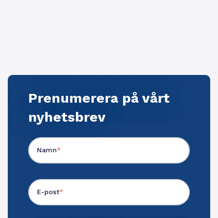
Prenumerera på vårt
nyhetsbrev
Namn
*
E-post
*